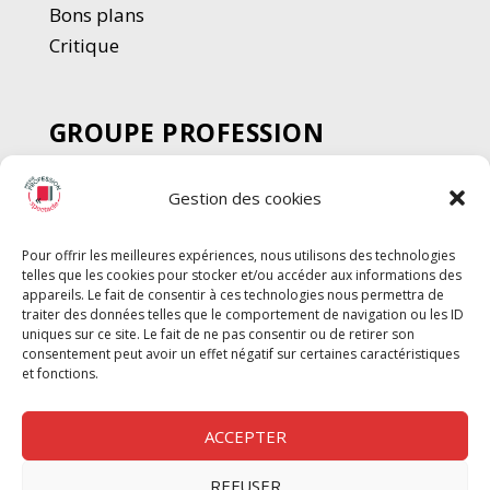
Bons plans
Critique
GROUPE PROFESSION
SPECTACLE
Gestion des cookies
Chèque Intermittents
Henotes
Pour offrir les meilleures expériences, nous utilisons des technologies
Chèque Compta
telles que les cookies pour stocker et/ou accéder aux informations des
Chèque Emploi Spectacle
appareils. Le fait de consentir à ces technologies nous permettra de
traiter des données telles que le comportement de navigation ou les ID
G-Pods
uniques sur ce site. Le fait de ne pas consentir ou de retirer son
consentement peut avoir un effet négatif sur certaines caractéristiques
Profession Audio-visuel
Suivre
Suivre
et fonctions.
Le Cahier Pro
ACCEPTER
REFUSER