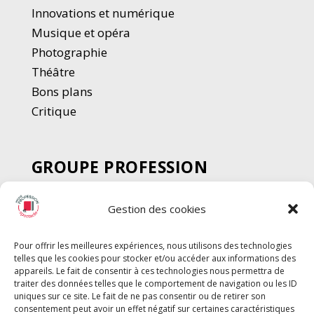
Innovations et numérique
Musique et opéra
Photographie
Thé
â
tre
Bons plans
Critique
GROUPE PROFESSION
SPECTACLE
Gestion des cookies
Chèque Intermittents
Henotes
Pour offrir les meilleures expériences, nous utilisons des technologies
Chèque Compta
telles que les cookies pour stocker et/ou accéder aux informations des
Chèque Emploi Spectacle
appareils. Le fait de consentir à ces technologies nous permettra de
traiter des données telles que le comportement de navigation ou les ID
G-Pods
uniques sur ce site. Le fait de ne pas consentir ou de retirer son
consentement peut avoir un effet négatif sur certaines caractéristiques
Profession Audio-visuel