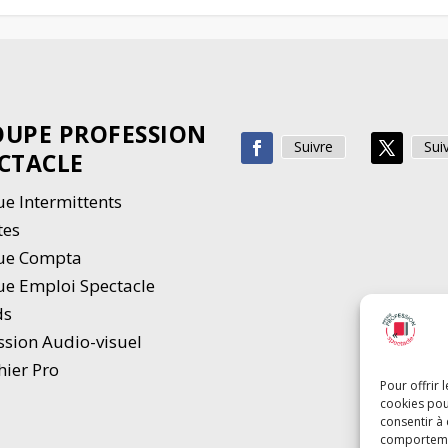
UPE PROFESSION
Suivre
Sui
CTACLE
e Intermittents
tes
ue Compta
e Emploi Spectacle
ds
ssion Audio-visuel
hier Pro
Pour offrir 
cookies pou
consentir à
comportement