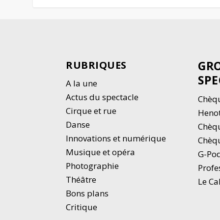
GRO
RUBRIQUES
SPE
A la une
Actus du spectacle
Chèqu
Cirque et rue
Heno
Danse
Chèq
Innovations et numérique
Chèqu
Musique et opéra
G-Po
Photographie
Profe
Thé
â
tre
Le Ca
Bons plans
Critique