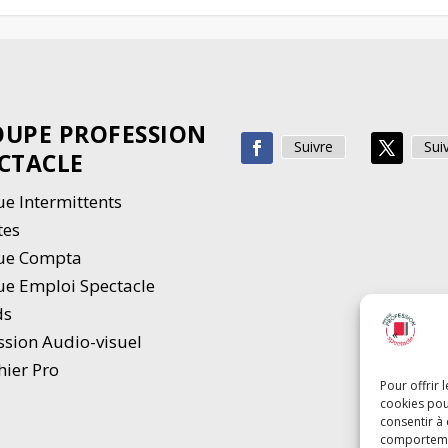
UPE PROFESSION
Suivre
Sui
CTACLE
e Intermittents
tes
ue Compta
e Emploi Spectacle
ds
ssion Audio-visuel
hier Pro
Pour offrir 
cookies pou
consentir à
comportement