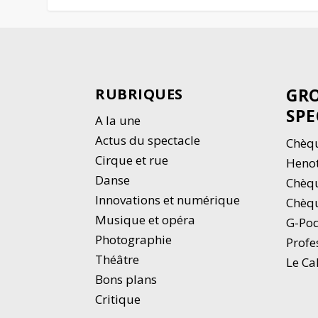
GRO
RUBRIQUES
SPE
A la une
Actus du spectacle
Chèqu
Cirque et rue
Heno
Danse
Chèq
Innovations et numérique
Chèqu
Musique et opéra
G-Po
Photographie
Profe
Thé
â
tre
Le Ca
Bons plans
Critique