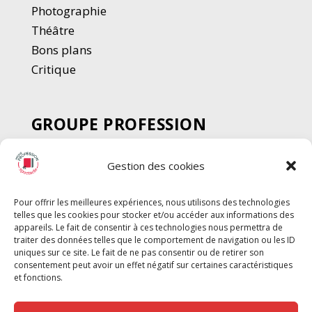
Photographie
Thé
â
tre
Bons plans
Critique
GROUPE PROFESSION
SPECTACLE
Gestion des cookies
Chèque Intermittents
Henotes
Pour offrir les meilleures expériences, nous utilisons des technologies
Chèque Compta
telles que les cookies pour stocker et/ou accéder aux informations des
Chèque Emploi Spectacle
appareils. Le fait de consentir à ces technologies nous permettra de
traiter des données telles que le comportement de navigation ou les ID
G-Pods
uniques sur ce site. Le fait de ne pas consentir ou de retirer son
consentement peut avoir un effet négatif sur certaines caractéristiques
Profession Audio-visuel
Suivre
Suivre
et fonctions.
Le Cahier Pro