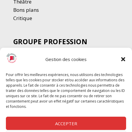
Thé
â
tre
Bons plans
Critique
GROUPE PROFESSION
SPECTACLE
Gestion des cookies
Chèque Intermittents
Henotes
Pour offrir les meilleures expériences, nous utilisons des technologies
Chèque Compta
telles que les cookies pour stocker et/ou accéder aux informations des
Chèque Emploi Spectacle
appareils. Le fait de consentir à ces technologies nous permettra de
traiter des données telles que le comportement de navigation ou les ID
G-Pods
uniques sur ce site. Le fait de ne pas consentir ou de retirer son
consentement peut avoir un effet négatif sur certaines caractéristiques
Profession Audio-visuel
Suivre
Suivre
et fonctions.
Le Cahier Pro
ACCEPTER