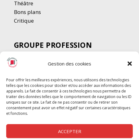
Thé
â
tre
Bons plans
Critique
GROUPE PROFESSION
SPECTACLE
Gestion des cookies
Chèque Intermittents
Henotes
Pour offrir les meilleures expériences, nous utilisons des technologies
Chèque Compta
telles que les cookies pour stocker et/ou accéder aux informations des
Chèque Emploi Spectacle
appareils. Le fait de consentir à ces technologies nous permettra de
traiter des données telles que le comportement de navigation ou les ID
G-Pods
uniques sur ce site. Le fait de ne pas consentir ou de retirer son
consentement peut avoir un effet négatif sur certaines caractéristiques
Profession Audio-visuel
Suivre
Suivre
et fonctions.
Le Cahier Pro
ACCEPTER