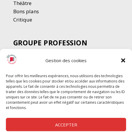
Thé
â
tre
Bons plans
Critique
GROUPE PROFESSION
SPECTACLE
Gestion des cookies
Chèque Intermittents
Henotes
Pour offrir les meilleures expériences, nous utilisons des technologies
Chèque Compta
telles que les cookies pour stocker et/ou accéder aux informations des
Chèque Emploi Spectacle
appareils. Le fait de consentir à ces technologies nous permettra de
traiter des données telles que le comportement de navigation ou les ID
G-Pods
uniques sur ce site. Le fait de ne pas consentir ou de retirer son
consentement peut avoir un effet négatif sur certaines caractéristiques
Profession Audio-visuel
Suivre
Suivre
et fonctions.
Le Cahier Pro
ACCEPTER