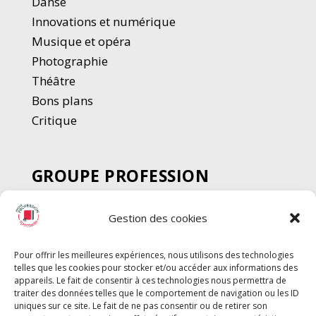
Danse
Innovations et numérique
Musique et opéra
Photographie
Thé
â
tre
Bons plans
Critique
GROUPE PROFESSION
SPECTACLE
Gestion des cookies
Chèque Intermittents
Henotes
Pour offrir les meilleures expériences, nous utilisons des technologies
Chèque Compta
telles que les cookies pour stocker et/ou accéder aux informations des
appareils. Le fait de consentir à ces technologies nous permettra de
Chèque Emploi Spectacle
traiter des données telles que le comportement de navigation ou les ID
G-Pods
uniques sur ce site. Le fait de ne pas consentir ou de retirer son