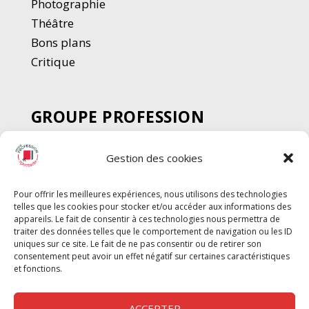
Photographie
Thé
â
tre
Bons plans
Critique
GROUPE PROFESSION
SPECTACLE
Gestion des cookies
Chèque Intermittents
Henotes
Pour offrir les meilleures expériences, nous utilisons des technologies
Chèque Compta
telles que les cookies pour stocker et/ou accéder aux informations des
Chèque Emploi Spectacle
appareils. Le fait de consentir à ces technologies nous permettra de
traiter des données telles que le comportement de navigation ou les ID
G-Pods
uniques sur ce site. Le fait de ne pas consentir ou de retirer son
consentement peut avoir un effet négatif sur certaines caractéristiques
Profession Audio-visuel
Suivre
Suivre
et fonctions.
Le Cahier Pro
ACCEPTER