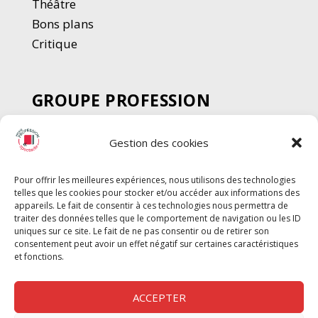
Thé
â
tre
Bons plans
Critique
GROUPE PROFESSION
SPECTACLE
Gestion des cookies
Chèque Intermittents
Henotes
Pour offrir les meilleures expériences, nous utilisons des technologies
Chèque Compta
telles que les cookies pour stocker et/ou accéder aux informations des
Chèque Emploi Spectacle
appareils. Le fait de consentir à ces technologies nous permettra de
traiter des données telles que le comportement de navigation ou les ID
G-Pods
uniques sur ce site. Le fait de ne pas consentir ou de retirer son
consentement peut avoir un effet négatif sur certaines caractéristiques
Profession Audio-visuel
Suivre
Suivre
et fonctions.
Le Cahier Pro
ACCEPTER