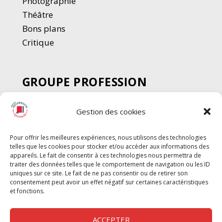
Photographie
Thé
â
tre
Bons plans
Critique
GROUPE PROFESSION
SPECTACLE
Gestion des cookies
Chèque Intermittents
Henotes
Pour offrir les meilleures expériences, nous utilisons des technologies
Chèque Compta
telles que les cookies pour stocker et/ou accéder aux informations des
Chèque Emploi Spectacle
appareils. Le fait de consentir à ces technologies nous permettra de
traiter des données telles que le comportement de navigation ou les ID
G-Pods
uniques sur ce site. Le fait de ne pas consentir ou de retirer son
consentement peut avoir un effet négatif sur certaines caractéristiques
Profession Audio-visuel
Suivre
Suivre
et fonctions.
Le Cahier Pro
ACCEPTER