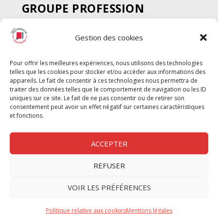
GROUPE PROFESSION
SPECTACLE
Gestion des cookies
Chèque Intermittents
Henotes
Pour offrir les meilleures expériences, nous utilisons des technologies
Chèque Compta
telles que les cookies pour stocker et/ou accéder aux informations des
Chèque Emploi Spectacle
appareils. Le fait de consentir à ces technologies nous permettra de
traiter des données telles que le comportement de navigation ou les ID
G-Pods
uniques sur ce site. Le fait de ne pas consentir ou de retirer son
consentement peut avoir un effet négatif sur certaines caractéristiques
Profession Audio-visuel
Suivre
Suivre
et fonctions.
Le Cahier Pro
ACCEPTER
REFUSER
Nous contacter
VOIR LES PRÉFÉRENCES
Politique de confidentilité
Politique relative aux cookies
Mentions légales