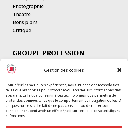
Photographie
Thé
â
tre
Bons plans
Critique
GROUPE PROFESSION
SPECTACLE
Gestion des cookies
Chèque Intermittents
Henotes
Pour offrir les meilleures expériences, nous utilisons des technologies
Chèque Compta
telles que les cookies pour stocker et/ou accéder aux informations des
Chèque Emploi Spectacle
appareils. Le fait de consentir à ces technologies nous permettra de
traiter des données telles que le comportement de navigation ou les ID
G-Pods
uniques sur ce site. Le fait de ne pas consentir ou de retirer son
consentement peut avoir un effet négatif sur certaines caractéristiques
Profession Audio-visuel
Suivre
Suivre
et fonctions.
Le Cahier Pro