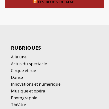
LES BLOGS DU MAG’
RUBRIQUES
A la une
Actus du spectacle
Cirque et rue
Danse
Innovations et numérique
Musique et opéra
Photographie
Thé
â
tre