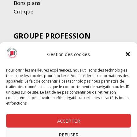
Bons plans
Critique
GROUPE PROFESSION
SPECTACLE
Gestion des cookies
Chèque Intermittents
Henotes
Pour offrir les meilleures expériences, nous utilisons des technologies
Chèque Compta
telles que les cookies pour stocker et/ou accéder aux informations des
Chèque Emploi Spectacle
appareils. Le fait de consentir à ces technologies nous permettra de
traiter des données telles que le comportement de navigation ou les ID
G-Pods
uniques sur ce site. Le fait de ne pas consentir ou de retirer son
consentement peut avoir un effet négatif sur certaines caractéristiques
Profession Audio-visuel
Suivre
Suivre
et fonctions.
Le Cahier Pro
ACCEPTER
REFUSER