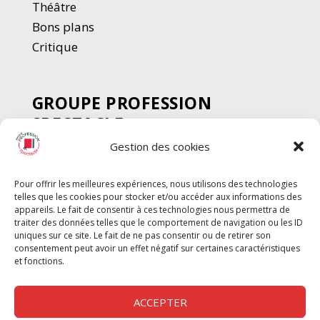
Thé
â
tre
Bons plans
Critique
GROUPE PROFESSION
SPECTACLE
Gestion des cookies
Chèque Intermittents
Henotes
Pour offrir les meilleures expériences, nous utilisons des technologies
Chèque Compta
telles que les cookies pour stocker et/ou accéder aux informations des
Chèque Emploi Spectacle
appareils. Le fait de consentir à ces technologies nous permettra de
traiter des données telles que le comportement de navigation ou les ID
G-Pods
uniques sur ce site. Le fait de ne pas consentir ou de retirer son
consentement peut avoir un effet négatif sur certaines caractéristiques
Profession Audio-visuel
Suivre
Suivre
et fonctions.
Le Cahier Pro
ACCEPTER