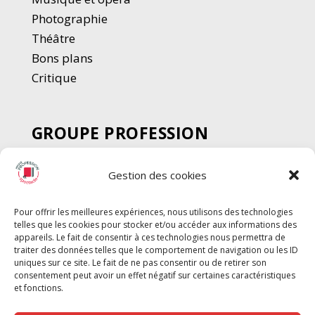
Photographie
Thé
â
tre
Bons plans
Critique
GROUPE PROFESSION
SPECTACLE
Gestion des cookies
Chèque Intermittents
Henotes
Pour offrir les meilleures expériences, nous utilisons des technologies
Chèque Compta
telles que les cookies pour stocker et/ou accéder aux informations des
appareils. Le fait de consentir à ces technologies nous permettra de
Chèque Emploi Spectacle
traiter des données telles que le comportement de navigation ou les ID
G-Pods
uniques sur ce site. Le fait de ne pas consentir ou de retirer son
consentement peut avoir un effet négatif sur certaines caractéristiques
Profession Audio-visuel
Suivre
Suivre
et fonctions.
Le Cahier Pro