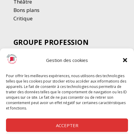
Thé
â
tre
Bons plans
Critique
GROUPE PROFESSION
SPECTACLE
Gestion des cookies
Chèque Intermittents
Henotes
Pour offrir les meilleures expériences, nous utilisons des technologies
Chèque Compta
telles que les cookies pour stocker et/ou accéder aux informations des
Chèque Emploi Spectacle
appareils. Le fait de consentir à ces technologies nous permettra de
traiter des données telles que le comportement de navigation ou les ID
G-Pods
uniques sur ce site. Le fait de ne pas consentir ou de retirer son
consentement peut avoir un effet négatif sur certaines caractéristiques
Profession Audio-visuel
Suivre
Suivre
et fonctions.
Le Cahier Pro
ACCEPTER