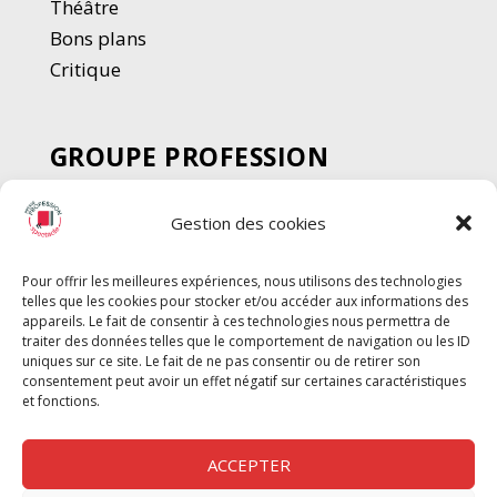
Thé
â
tre
Bons plans
Critique
GROUPE PROFESSION
SPECTACLE
Gestion des cookies
Chèque Intermittents
Henotes
Pour offrir les meilleures expériences, nous utilisons des technologies
Chèque Compta
telles que les cookies pour stocker et/ou accéder aux informations des
appareils. Le fait de consentir à ces technologies nous permettra de
Chèque Emploi Spectacle
traiter des données telles que le comportement de navigation ou les ID
G-Pods
uniques sur ce site. Le fait de ne pas consentir ou de retirer son
consentement peut avoir un effet négatif sur certaines caractéristiques
Profession Audio-visuel
Suivre
Suivre
et fonctions.
Le Cahier Pro
ACCEPTER