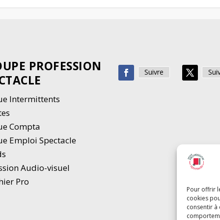
UPE PROFESSION
Suivre
Sui
CTACLE
e Intermittents
tes
ue Compta
e Emploi Spectacle
ds
ssion Audio-visuel
hier Pro
Pour offrir 
cookies pou
consentir à
comportement