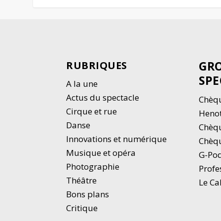
GRO
RUBRIQUES
SPE
A la une
Actus du spectacle
Chèqu
Cirque et rue
Heno
Danse
Chèq
Innovations et numérique
Chèqu
Musique et opéra
G-Po
Photographie
Profe
Thé
â
tre
Le Ca
Bons plans
Critique