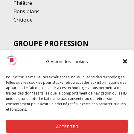
Thé
â
tre
Bons plans
Critique
GROUPE PROFESSION
SPECTACLE
Gestion des cookies
Chèque Intermittents
Henotes
Pour offrir les meilleures expériences, nous utilisons des technologies
Chèque Compta
telles que les cookies pour stocker et/ou accéder aux informations des
Chèque Emploi Spectacle
appareils. Le fait de consentir à ces technologies nous permettra de
traiter des données telles que le comportement de navigation ou les ID
G-Pods
uniques sur ce site. Le fait de ne pas consentir ou de retirer son
consentement peut avoir un effet négatif sur certaines caractéristiques
Profession Audio-visuel
Suivre
Suivre
et fonctions.
Le Cahier Pro
ACCEPTER