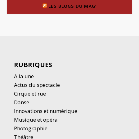
LES BLOGS DU MAG’
RUBRIQUES
A la une
Actus du spectacle
Cirque et rue
Danse
Innovations et numérique
Musique et opéra
Photographie
Thé
â
tre