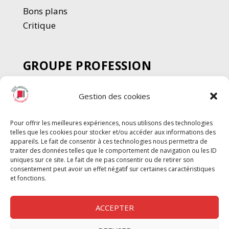
Bons plans
Critique
GROUPE PROFESSION
SPECTACLE
Gestion des cookies
Chèque Intermittents
Henotes
Pour offrir les meilleures expériences, nous utilisons des technologies
Chèque Compta
telles que les cookies pour stocker et/ou accéder aux informations des
Chèque Emploi Spectacle
appareils. Le fait de consentir à ces technologies nous permettra de
traiter des données telles que le comportement de navigation ou les ID
G-Pods
uniques sur ce site. Le fait de ne pas consentir ou de retirer son
consentement peut avoir un effet négatif sur certaines caractéristiques
Profession Audio-visuel
Suivre
Suivre
et fonctions.
Le Cahier Pro
ACCEPTER