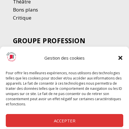
Thé
â
tre
Bons plans
Critique
GROUPE PROFESSION
SPECTACLE
Gestion des cookies
Chèque Intermittents
Henotes
Pour offrir les meilleures expériences, nous utilisons des technologies
Chèque Compta
telles que les cookies pour stocker et/ou accéder aux informations des
Chèque Emploi Spectacle
appareils. Le fait de consentir à ces technologies nous permettra de
traiter des données telles que le comportement de navigation ou les ID
G-Pods
uniques sur ce site. Le fait de ne pas consentir ou de retirer son
consentement peut avoir un effet négatif sur certaines caractéristiques
Profession Audio-visuel
Suivre
Suivre
et fonctions.
Le Cahier Pro
ACCEPTER