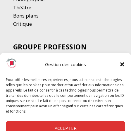
Thé
â
tre
Bons plans
Critique
GROUPE PROFESSION
SPECTACLE
Gestion des cookies
Chèque Intermittents
Henotes
Pour offrir les meilleures expériences, nous utilisons des technologies
Chèque Compta
telles que les cookies pour stocker et/ou accéder aux informations des
Chèque Emploi Spectacle
appareils. Le fait de consentir à ces technologies nous permettra de
traiter des données telles que le comportement de navigation ou les ID
G-Pods
uniques sur ce site. Le fait de ne pas consentir ou de retirer son
consentement peut avoir un effet négatif sur certaines caractéristiques
Profession Audio-visuel
Suivre
Suivre
et fonctions.
Le Cahier Pro
ACCEPTER