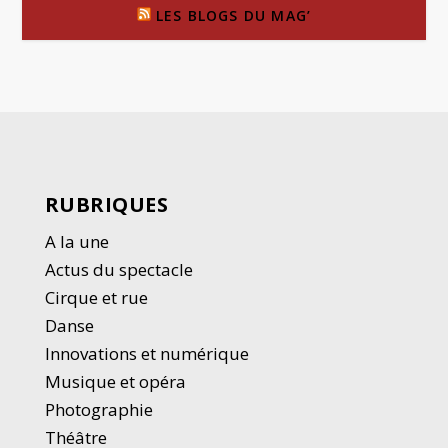
LES BLOGS DU MAG’
RUBRIQUES
A la une
Actus du spectacle
Cirque et rue
Danse
Innovations et numérique
Musique et opéra
Photographie
Thé
â
tre