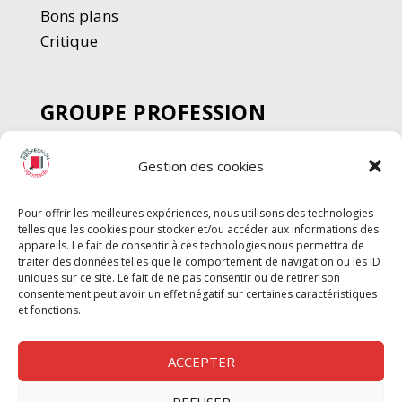
Bons plans
Critique
GROUPE PROFESSION
SPECTACLE
Gestion des cookies
Chèque Intermittents
Henotes
Pour offrir les meilleures expériences, nous utilisons des technologies
Chèque Compta
telles que les cookies pour stocker et/ou accéder aux informations des
Chèque Emploi Spectacle
appareils. Le fait de consentir à ces technologies nous permettra de
traiter des données telles que le comportement de navigation ou les ID
G-Pods
uniques sur ce site. Le fait de ne pas consentir ou de retirer son
consentement peut avoir un effet négatif sur certaines caractéristiques
Profession Audio-visuel
Suivre
Suivre
et fonctions.
Le Cahier Pro
ACCEPTER
REFUSER