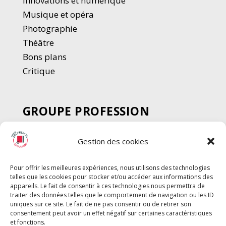
Innovations et numérique
Musique et opéra
Photographie
Thé
â
tre
Bons plans
Critique
GROUPE PROFESSION
SPECTACLE
Gestion des cookies
Chèque Intermittents
Henotes
Pour offrir les meilleures expériences, nous utilisons des technologies
Chèque Compta
telles que les cookies pour stocker et/ou accéder aux informations des
Chèque Emploi Spectacle
appareils. Le fait de consentir à ces technologies nous permettra de
traiter des données telles que le comportement de navigation ou les ID
G-Pods
uniques sur ce site. Le fait de ne pas consentir ou de retirer son
consentement peut avoir un effet négatif sur certaines caractéristiques
Profession Audio-visuel
Suivre
Suivre
et fonctions.