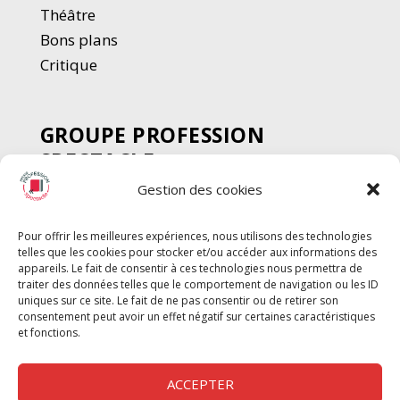
Thé
â
tre
Bons plans
Critique
GROUPE PROFESSION
SPECTACLE
Gestion des cookies
Chèque Intermittents
Henotes
Pour offrir les meilleures expériences, nous utilisons des technologies
Chèque Compta
telles que les cookies pour stocker et/ou accéder aux informations des
Chèque Emploi Spectacle
appareils. Le fait de consentir à ces technologies nous permettra de
traiter des données telles que le comportement de navigation ou les ID
G-Pods
uniques sur ce site. Le fait de ne pas consentir ou de retirer son
consentement peut avoir un effet négatif sur certaines caractéristiques
Profession Audio-visuel
Suivre
Suivre
et fonctions.
Le Cahier Pro
ACCEPTER