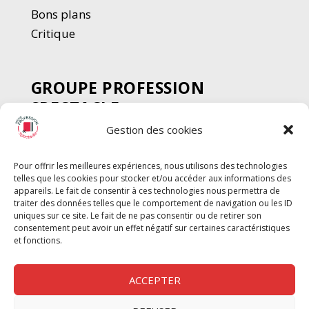
Bons plans
Critique
GROUPE PROFESSION
SPECTACLE
Gestion des cookies
Chèque Intermittents
Henotes
Pour offrir les meilleures expériences, nous utilisons des technologies
Chèque Compta
telles que les cookies pour stocker et/ou accéder aux informations des
Chèque Emploi Spectacle
appareils. Le fait de consentir à ces technologies nous permettra de
traiter des données telles que le comportement de navigation ou les ID
G-Pods
uniques sur ce site. Le fait de ne pas consentir ou de retirer son
consentement peut avoir un effet négatif sur certaines caractéristiques
Profession Audio-visuel
Suivre
Suivre
et fonctions.
Le Cahier Pro
ACCEPTER