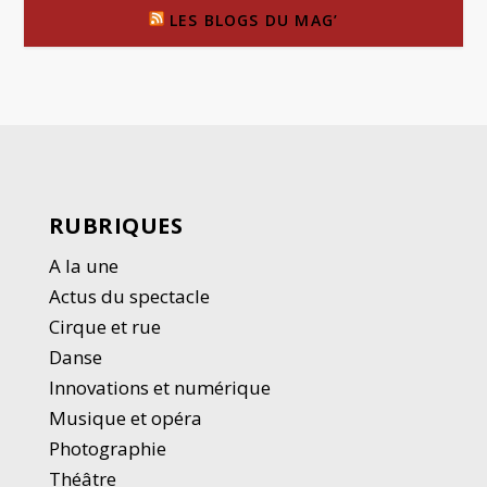
LES BLOGS DU MAG’
RUBRIQUES
A la une
Actus du spectacle
Cirque et rue
Danse
Innovations et numérique
Musique et opéra
Photographie
Thé
â
tre