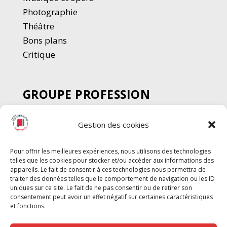
Photographie
Thé
â
tre
Bons plans
Critique
GROUPE PROFESSION
SPECTACLE
Gestion des cookies
Chèque Intermittents
Henotes
Pour offrir les meilleures expériences, nous utilisons des technologies
Chèque Compta
telles que les cookies pour stocker et/ou accéder aux informations des
appareils. Le fait de consentir à ces technologies nous permettra de
Chèque Emploi Spectacle
traiter des données telles que le comportement de navigation ou les ID
G-Pods
uniques sur ce site. Le fait de ne pas consentir ou de retirer son
consentement peut avoir un effet négatif sur certaines caractéristiques
Profession Audio-visuel
Suivre
Suivre
et fonctions.
Le Cahier Pro