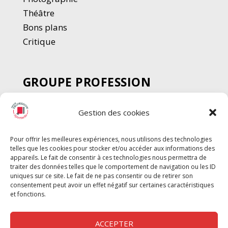
Thé
â
tre
Bons plans
Critique
GROUPE PROFESSION
SPECTACLE
Gestion des cookies
Chèque Intermittents
Henotes
Pour offrir les meilleures expériences, nous utilisons des technologies
Chèque Compta
telles que les cookies pour stocker et/ou accéder aux informations des
Chèque Emploi Spectacle
appareils. Le fait de consentir à ces technologies nous permettra de
traiter des données telles que le comportement de navigation ou les ID
G-Pods
uniques sur ce site. Le fait de ne pas consentir ou de retirer son
consentement peut avoir un effet négatif sur certaines caractéristiques
Profession Audio-visuel
Suivre
Suivre
et fonctions.
Le Cahier Pro
ACCEPTER