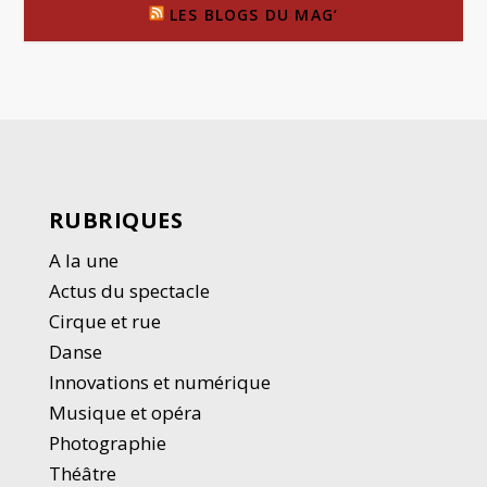
LES BLOGS DU MAG’
RUBRIQUES
A la une
Actus du spectacle
Cirque et rue
Danse
Innovations et numérique
Musique et opéra
Photographie
Thé
â
tre