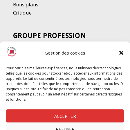
Bons plans
Critique
GROUPE PROFESSION
SPECTACLE
Gestion des cookies
Chèque Intermittents
Henotes
Pour offrir les meilleures expériences, nous utilisons des technologies
Chèque Compta
telles que les cookies pour stocker et/ou accéder aux informations des
appareils. Le fait de consentir à ces technologies nous permettra de
Chèque Emploi Spectacle
traiter des données telles que le comportement de navigation ou les ID
G-Pods
uniques sur ce site. Le fait de ne pas consentir ou de retirer son
consentement peut avoir un effet négatif sur certaines caractéristiques
Profession Audio-visuel
Suivre
Suivre
et fonctions.
Le Cahier Pro
ACCEPTER
REFUSER