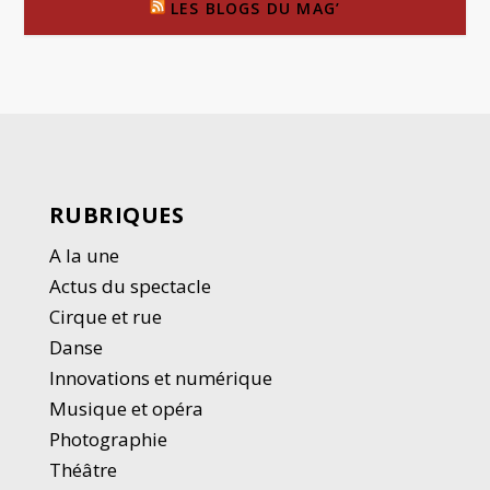
LES BLOGS DU MAG’
RUBRIQUES
A la une
Actus du spectacle
Cirque et rue
Danse
Innovations et numérique
Musique et opéra
Photographie
Thé
â
tre