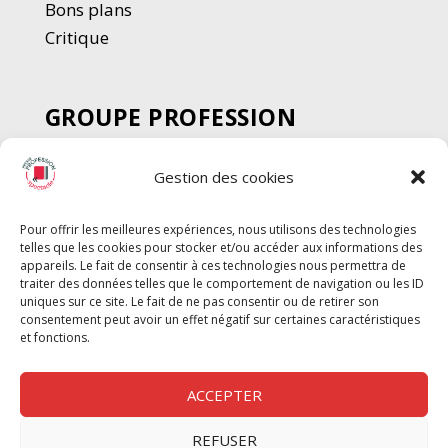
Bons plans
Critique
GROUPE PROFESSION
SPECTACLE
Gestion des cookies
Chèque Intermittents
Henotes
Pour offrir les meilleures expériences, nous utilisons des technologies
Chèque Compta
telles que les cookies pour stocker et/ou accéder aux informations des
Chèque Emploi Spectacle
appareils. Le fait de consentir à ces technologies nous permettra de
traiter des données telles que le comportement de navigation ou les ID
G-Pods
uniques sur ce site. Le fait de ne pas consentir ou de retirer son
consentement peut avoir un effet négatif sur certaines caractéristiques
Profession Audio-visuel
Suivre
Suivre
et fonctions.
Le Cahier Pro
ACCEPTER
REFUSER