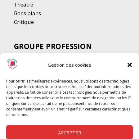
Thé
â
tre
Bons plans
Critique
GROUPE PROFESSION
SPECTACLE
Gestion des cookies
Chèque Intermittents
Henotes
Pour offrir les meilleures expériences, nous utilisons des technologies
Chèque Compta
telles que les cookies pour stocker et/ou accéder aux informations des
Chèque Emploi Spectacle
appareils. Le fait de consentir à ces technologies nous permettra de
traiter des données telles que le comportement de navigation ou les ID
G-Pods
uniques sur ce site. Le fait de ne pas consentir ou de retirer son
consentement peut avoir un effet négatif sur certaines caractéristiques
Profession Audio-visuel
Suivre
Suivre
et fonctions.
Le Cahier Pro
ACCEPTER