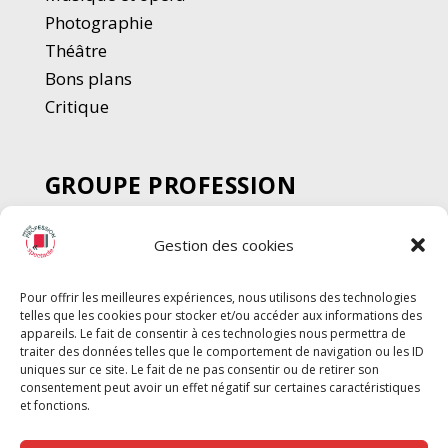
Photographie
Thé
â
tre
Bons plans
Critique
GROUPE PROFESSION
SPECTACLE
Gestion des cookies
Chèque Intermittents
Henotes
Pour offrir les meilleures expériences, nous utilisons des technologies
Chèque Compta
telles que les cookies pour stocker et/ou accéder aux informations des
Chèque Emploi Spectacle
appareils. Le fait de consentir à ces technologies nous permettra de
traiter des données telles que le comportement de navigation ou les ID
G-Pods
uniques sur ce site. Le fait de ne pas consentir ou de retirer son
consentement peut avoir un effet négatif sur certaines caractéristiques
Profession Audio-visuel
Suivre
Suivre
et fonctions.
Le Cahier Pro