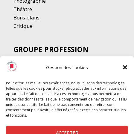
Photographie
Thé
â
tre
Bons plans
Critique
GROUPE PROFESSION
SPECTACLE
Gestion des cookies
Chèque Intermittents
Henotes
Pour offrir les meilleures expériences, nous utilisons des technologies
Chèque Compta
telles que les cookies pour stocker et/ou accéder aux informations des
appareils. Le fait de consentir à ces technologies nous permettra de
Chèque Emploi Spectacle
traiter des données telles que le comportement de navigation ou les ID
G-Pods
uniques sur ce site. Le fait de ne pas consentir ou de retirer son
consentement peut avoir un effet négatif sur certaines caractéristiques
Profession Audio-visuel
Suivre
Suivre
et fonctions.
Le Cahier Pro
ACCEPTER