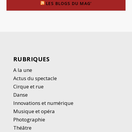
LES BLOGS DU MAG’
RUBRIQUES
A la une
Actus du spectacle
Cirque et rue
Danse
Innovations et numérique
Musique et opéra
Photographie
Thé
â
tre