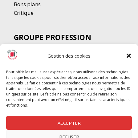
Bons plans
Critique
GROUPE PROFESSION
SPECTACLE
Gestion des cookies
Chèque Intermittents
Henotes
Pour offrir les meilleures expériences, nous utilisons des technologies
Chèque Compta
telles que les cookies pour stocker et/ou accéder aux informations des
Chèque Emploi Spectacle
appareils. Le fait de consentir à ces technologies nous permettra de
traiter des données telles que le comportement de navigation ou les ID
G-Pods
uniques sur ce site. Le fait de ne pas consentir ou de retirer son
consentement peut avoir un effet négatif sur certaines caractéristiques
Profession Audio-visuel
Suivre
Suivre
et fonctions.
Le Cahier Pro
ACCEPTER
REFUSER