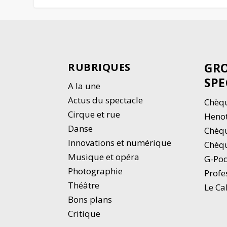
GRO
RUBRIQUES
SPE
A la une
Actus du spectacle
Chèqu
Cirque et rue
Heno
Danse
Chèq
Innovations et numérique
Chèqu
Musique et opéra
G-Po
Photographie
Profe
Thé
â
tre
Le Ca
Bons plans
Critique