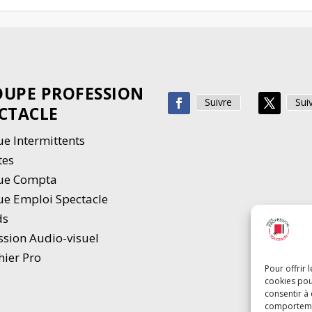
UPE PROFESSION
Suivre
Sui
CTACLE
e Intermittents
tes
ue Compta
e Emploi Spectacle
ds
ssion Audio-visuel
hier Pro
Pour offrir 
cookies pou
consentir à
comportement