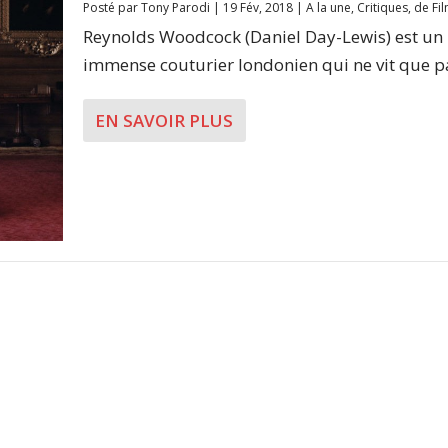
Posté par
Tony Parodi
|
19 Fév, 2018
|
A la une
,
Critiques
,
de Fi
Reynolds Woodcock (Daniel Day-Lewis) est un
immense couturier londonien qui ne vit que pa
EN SAVOIR PLUS