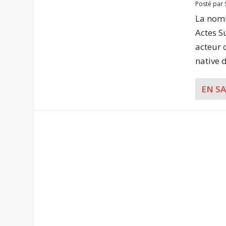
Posté par
La nomi
Actes S
acteur c
native d
EN S