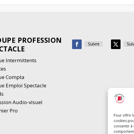
UPE PROFESSION
Suivre
Sui
CTACLE
e Intermittents
tes
ue Compta
e Emploi Spectacle
ds
ssion Audio-visuel
hier Pro
Pour offrir 
cookies pou
consentir à
comportement