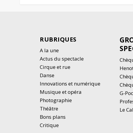
GRO
RUBRIQUES
SPE
A la une
Actus du spectacle
Chèqu
Cirque et rue
Heno
Danse
Chèq
Innovations et numérique
Chèqu
Musique et opéra
G-Po
Photographie
Profe
Thé
â
tre
Le Ca
Bons plans
Critique