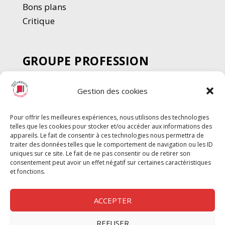
Bons plans
Critique
GROUPE PROFESSION
SPECTACLE
Gestion des cookies
Chèque Intermittents
Henotes
Pour offrir les meilleures expériences, nous utilisons des technologies
Chèque Compta
telles que les cookies pour stocker et/ou accéder aux informations des
Chèque Emploi Spectacle
appareils. Le fait de consentir à ces technologies nous permettra de
traiter des données telles que le comportement de navigation ou les ID
G-Pods
uniques sur ce site. Le fait de ne pas consentir ou de retirer son
consentement peut avoir un effet négatif sur certaines caractéristiques
Profession Audio-visuel
Suivre
Suivre
et fonctions.
Le Cahier Pro
ACCEPTER
REFUSER