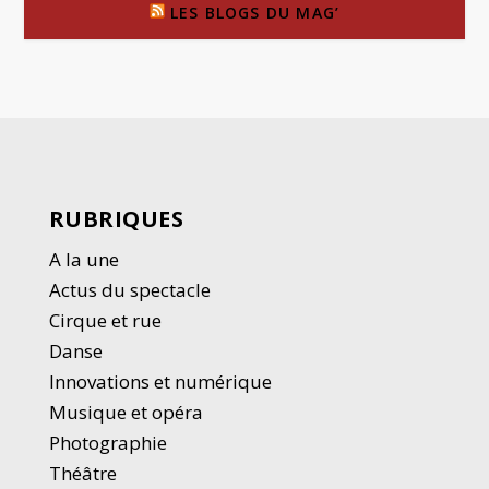
LES BLOGS DU MAG’
RUBRIQUES
A la une
Actus du spectacle
Cirque et rue
Danse
Innovations et numérique
Musique et opéra
Photographie
Thé
â
tre