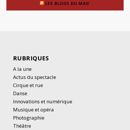
LES BLOGS DU MAG’
RUBRIQUES
A la une
Actus du spectacle
Cirque et rue
Danse
Innovations et numérique
Musique et opéra
Photographie
Thé
â
tre