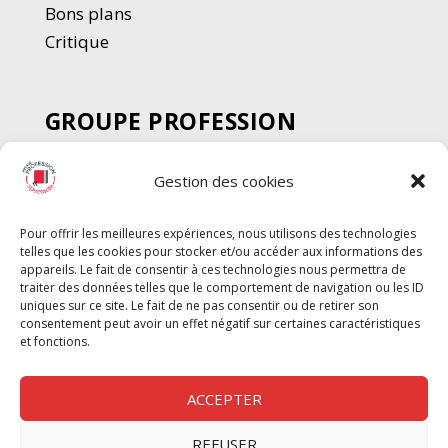
Bons plans
Critique
GROUPE PROFESSION
SPECTACLE
Gestion des cookies
Chèque Intermittents
Henotes
Pour offrir les meilleures expériences, nous utilisons des technologies
Chèque Compta
telles que les cookies pour stocker et/ou accéder aux informations des
Chèque Emploi Spectacle
appareils. Le fait de consentir à ces technologies nous permettra de
traiter des données telles que le comportement de navigation ou les ID
G-Pods
uniques sur ce site. Le fait de ne pas consentir ou de retirer son
consentement peut avoir un effet négatif sur certaines caractéristiques
Profession Audio-visuel
Suivre
Suivre
et fonctions.
Le Cahier Pro
ACCEPTER
REFUSER