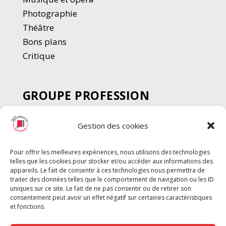
Photographie
Thé
â
tre
Bons plans
Critique
GROUPE PROFESSION
SPECTACLE
Gestion des cookies
Chèque Intermittents
Henotes
Pour offrir les meilleures expériences, nous utilisons des technologies
Chèque Compta
telles que les cookies pour stocker et/ou accéder aux informations des
Chèque Emploi Spectacle
appareils. Le fait de consentir à ces technologies nous permettra de
traiter des données telles que le comportement de navigation ou les ID
G-Pods
uniques sur ce site. Le fait de ne pas consentir ou de retirer son
consentement peut avoir un effet négatif sur certaines caractéristiques
Profession Audio-visuel
Suivre
Suivre
et fonctions.
Le Cahier Pro