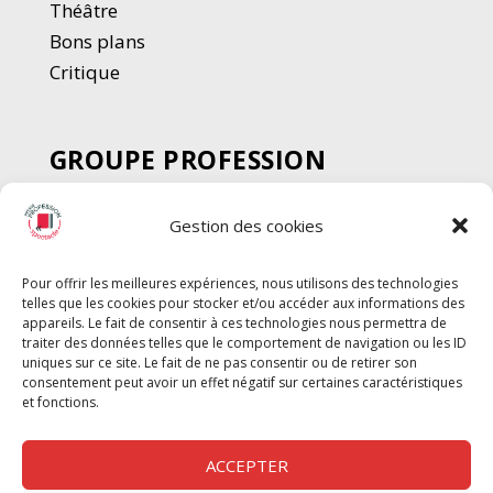
Thé
â
tre
Bons plans
Critique
GROUPE PROFESSION
SPECTACLE
Gestion des cookies
Chèque Intermittents
Henotes
Pour offrir les meilleures expériences, nous utilisons des technologies
Chèque Compta
telles que les cookies pour stocker et/ou accéder aux informations des
Chèque Emploi Spectacle
appareils. Le fait de consentir à ces technologies nous permettra de
traiter des données telles que le comportement de navigation ou les ID
G-Pods
uniques sur ce site. Le fait de ne pas consentir ou de retirer son
consentement peut avoir un effet négatif sur certaines caractéristiques
Profession Audio-visuel
Suivre
Suivre
et fonctions.
Le Cahier Pro
ACCEPTER