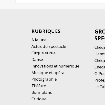
GRO
RUBRIQUES
SPE
A la une
Actus du spectacle
Chèqu
Cirque et rue
Heno
Danse
Chèq
Innovations et numérique
Chèqu
Musique et opéra
G-Po
Photographie
Profe
Thé
â
tre
Le Ca
Bons plans
Critique