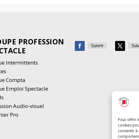
UPE PROFESSION
Suivre
Sui
CTACLE
e Intermittents
tes
ue Compta
e Emploi Spectacle
ds
ssion Audio-visuel
hier Pro
Pour offrir 
cookies pou
consentir à
comportement