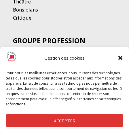
Thé
â
tre
Bons plans
Critique
GROUPE PROFESSION
SPECTACLE
Gestion des cookies
Chèque Intermittents
Henotes
Pour offrir les meilleures expériences, nous utilisons des technologies
Chèque Compta
telles que les cookies pour stocker et/ou accéder aux informations des
Chèque Emploi Spectacle
appareils. Le fait de consentir à ces technologies nous permettra de
traiter des données telles que le comportement de navigation ou les ID
G-Pods
uniques sur ce site. Le fait de ne pas consentir ou de retirer son
consentement peut avoir un effet négatif sur certaines caractéristiques
Profession Audio-visuel
Suivre
Suivre
et fonctions.
Le Cahier Pro
ACCEPTER