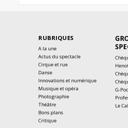
GRO
RUBRIQUES
SPE
A la une
Actus du spectacle
Chèqu
Cirque et rue
Heno
Danse
Chèq
Innovations et numérique
Chèqu
Musique et opéra
G-Po
Photographie
Profe
Thé
â
tre
Le Ca
Bons plans
Critique