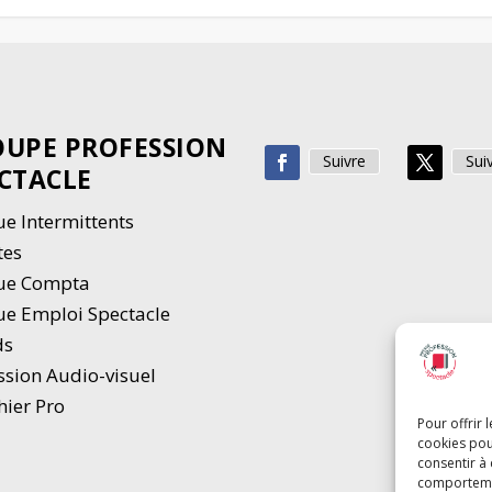
UPE PROFESSION
Suivre
Sui
CTACLE
e Intermittents
tes
ue Compta
e Emploi Spectacle
ds
ssion Audio-visuel
hier Pro
Pour offrir 
cookies pou
consentir à
comportement