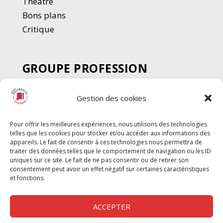
Thé
â
tre
Bons plans
Critique
GROUPE PROFESSION
SPECTACLE
Gestion des cookies
Chèque Intermittents
Henotes
Pour offrir les meilleures expériences, nous utilisons des technologies
Chèque Compta
telles que les cookies pour stocker et/ou accéder aux informations des
Chèque Emploi Spectacle
appareils. Le fait de consentir à ces technologies nous permettra de
traiter des données telles que le comportement de navigation ou les ID
G-Pods
uniques sur ce site. Le fait de ne pas consentir ou de retirer son
consentement peut avoir un effet négatif sur certaines caractéristiques
Profession Audio-visuel
Suivre
Suivre
et fonctions.
Le Cahier Pro
ACCEPTER