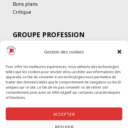
Bons plans
Critique
GROUPE PROFESSION
SPECTACLE
Gestion des cookies
Chèque Intermittents
Henotes
Pour offrir les meilleures expériences, nous utilisons des technologies
Chèque Compta
telles que les cookies pour stocker et/ou accéder aux informations des
Chèque Emploi Spectacle
appareils. Le fait de consentir à ces technologies nous permettra de
traiter des données telles que le comportement de navigation ou les ID
G-Pods
uniques sur ce site. Le fait de ne pas consentir ou de retirer son
consentement peut avoir un effet négatif sur certaines caractéristiques
Profession Audio-visuel
Suivre
Suivre
et fonctions.
Le Cahier Pro
ACCEPTER
REFUSER