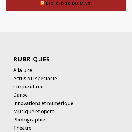
LES BLOGS DU MAG’
RUBRIQUES
A la une
Actus du spectacle
Cirque et rue
Danse
Innovations et numérique
Musique et opéra
Photographie
Thé
â
tre