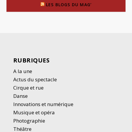
LES BLOGS DU MAG’
RUBRIQUES
A la une
Actus du spectacle
Cirque et rue
Danse
Innovations et numérique
Musique et opéra
Photographie
Thé
â
tre