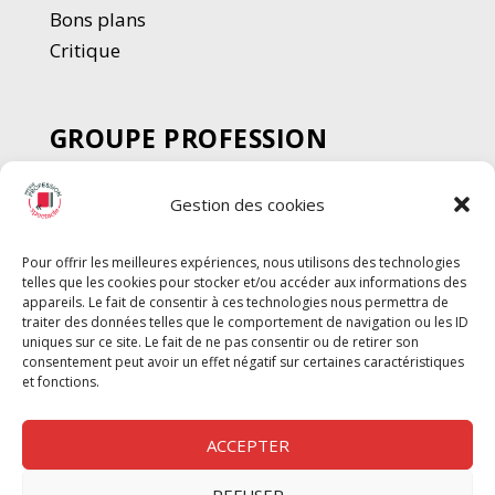
Bons plans
Critique
GROUPE PROFESSION
SPECTACLE
Gestion des cookies
Chèque Intermittents
Henotes
Pour offrir les meilleures expériences, nous utilisons des technologies
Chèque Compta
telles que les cookies pour stocker et/ou accéder aux informations des
Chèque Emploi Spectacle
appareils. Le fait de consentir à ces technologies nous permettra de
traiter des données telles que le comportement de navigation ou les ID
G-Pods
uniques sur ce site. Le fait de ne pas consentir ou de retirer son
consentement peut avoir un effet négatif sur certaines caractéristiques
Profession Audio-visuel
Suivre
Suivre
et fonctions.
Le Cahier Pro
ACCEPTER
REFUSER