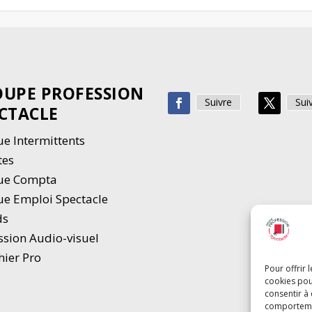
UPE PROFESSION
Suivre
Sui
CTACLE
e Intermittents
tes
ue Compta
e Emploi Spectacle
ds
ssion Audio-visuel
hier Pro
Pour offrir 
cookies pou
consentir à
comportement