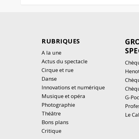
GRO
RUBRIQUES
SPE
A la une
Actus du spectacle
Chèqu
Cirque et rue
Heno
Danse
Chèq
Innovations et numérique
Chèqu
Musique et opéra
G-Po
Photographie
Profe
Thé
â
tre
Le Ca
Bons plans
Critique