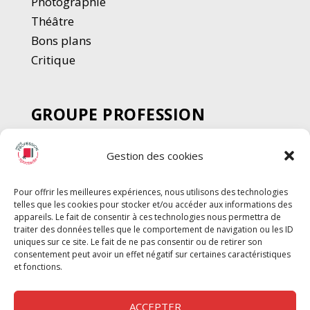
Photographie
Thé
â
tre
Bons plans
Critique
GROUPE PROFESSION
SPECTACLE
Gestion des cookies
Chèque Intermittents
Henotes
Pour offrir les meilleures expériences, nous utilisons des technologies
Chèque Compta
telles que les cookies pour stocker et/ou accéder aux informations des
Chèque Emploi Spectacle
appareils. Le fait de consentir à ces technologies nous permettra de
traiter des données telles que le comportement de navigation ou les ID
G-Pods
uniques sur ce site. Le fait de ne pas consentir ou de retirer son
consentement peut avoir un effet négatif sur certaines caractéristiques
Profession Audio-visuel
Suivre
Suivre
et fonctions.
Le Cahier Pro
ACCEPTER